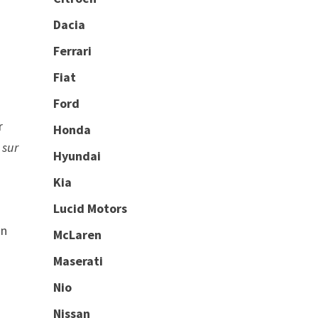
Dacia
Ferrari
Fiat
Ford
e
r
Honda
 sur
Hyundai
Kia
Lucid Motors
un
McLaren
Maserati
Nio
Nissan