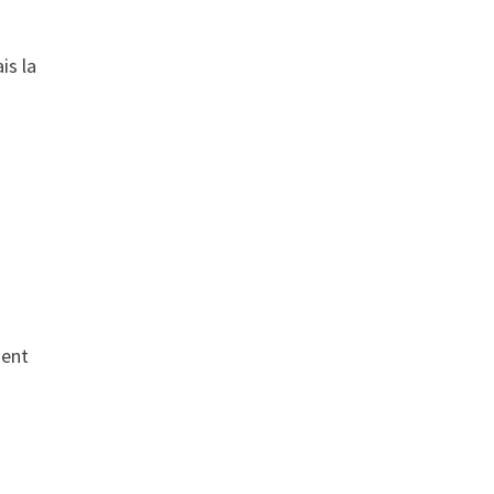
is la
ment
.