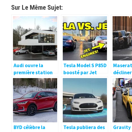
Sur Le Même Sujet:
Audi ouvre la
Tesla Model S P85D
Maserat
première station
boosté par Jet
décliner
de recharge pour
comparé au P100D
cabriole
véhicules
standard
premièr
électriques de
dévoilé
style lounge en
Allemagne
BYD célèbre la
Tesla publiera des
Gravit