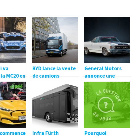
i va
BYD lance la vente
General Motors
 la MC20 en
de camions
annonce une
t, les
électriques en
stratégie pour
es photos
Hongrie
tout électrifier
es
y commence
Infra Fürth
Pourquoi