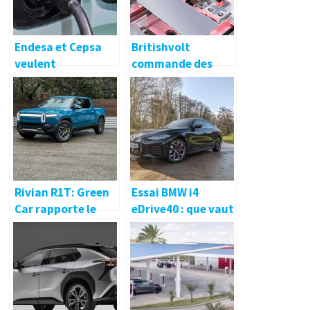
Endesa et Cepsa
Britishvolt
veulent
commande des
développer le plus
machines de
grand réseau HPC
production à Manz
d’Espagne
Rivian R1T: Green
Essai BMW i4
Car rapporte le
eDrive40 : que vaut
finaliste de la
la moins chère des
meilleure voiture à
Série 4 électriques
acheter en 2022
?