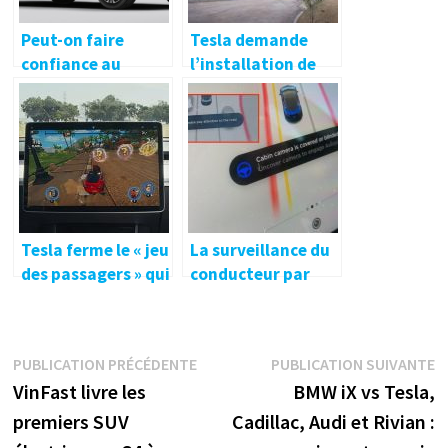
Peut-on faire
Tesla demande
confiance au
l’installation de
premier véhicule
stations
100% électrique de
Supercharger au
Toyota ?
Texas avec des
connecteurs CCS
Tesla ferme le « jeu
La surveillance du
des passagers » qui
conducteur par
permet aux
caméra de Tesla
utilisateurs de
reste insuffisante,
jouer à des jeux
selon Consumer
Navigation
Publication
P
PUBLICATION PRÉCÉDENTE
PUBLICATION SUIVANTE
vidéo sur l’écran
Reports
précédente :
s
VinFast livre les
BMW iX vs Tesla,
central tout en
de
conduisant
premiers SUV
Cadillac, Audi et Rivian :
l’article