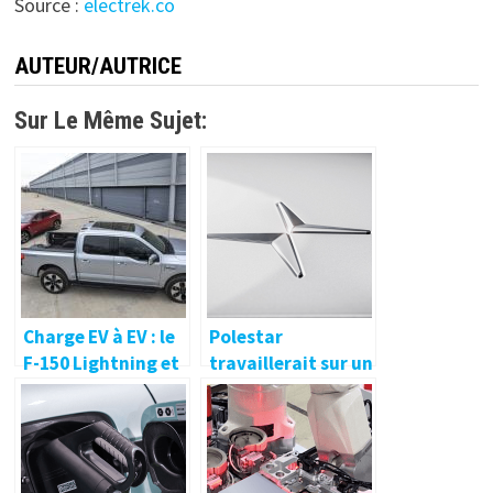
Source :
electrek.co
AUTEUR/AUTRICE
Sur Le Même Sujet:
Charge EV à EV : le
Polestar
F-150 Lightning et
travaillerait sur un
l’Ioniq 5 le font
moteur électrique
tous les deux et
de 800 volts avec
voici comment
475 kW