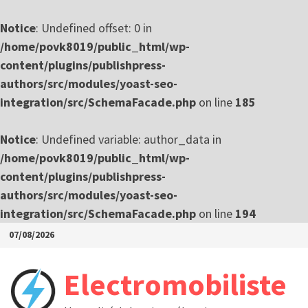
Notice
: Undefined offset: 0 in
/home/povk8019/public_html/wp-
content/plugins/publishpress-
authors/src/modules/yoast-seo-
integration/src/SchemaFacade.php
on line
185
Notice
: Undefined variable: author_data in
/home/povk8019/public_html/wp-
content/plugins/publishpress-
authors/src/modules/yoast-seo-
integration/src/SchemaFacade.php
on line
194
Passer
07/08/2026
au
contenu
Electromobiliste