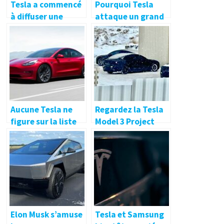
Tesla a commencé
Pourquoi Tesla
à diffuser une
attaque un grand
nouvelle mise à
exploitant de
jour logicielle Full
stations-services
Self-Driving Beta
devant les
v11
tribunaux
Aucune Tesla ne
Regardez la Tesla
figure sur la liste
Model 3 Project
des 10 meilleurs
Highland en pleins
véhicules
tests hivernaux en
électriques de 2023
Nouvelle-Zélande
Elon Musk s’amuse
Tesla et Samsung