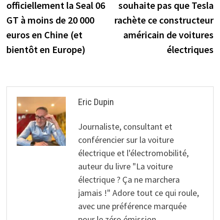
officiellement la Seal 06
souhaite pas que Tesla
l’article
GT à moins de 20 000
rachète ce constructeur
euros en Chine (et
américain de voitures
bientôt en Europe)
électriques
Eric Dupin
Journaliste, consultant et
conférencier sur la voiture
électrique et l'électromobilité,
auteur du livre "La voiture
électrique ? Ça ne marchera
jamais !" Adore tout ce qui roule,
avec une préférence marquée
pour le zéro émission.