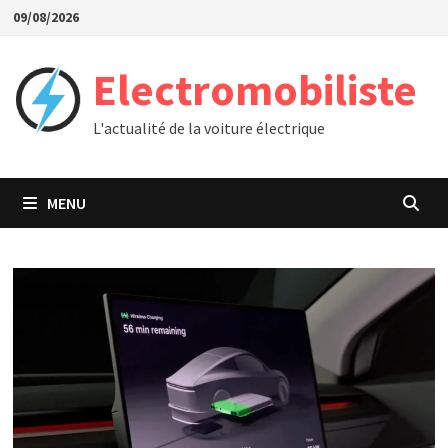
Passer
09/08/2026
au
contenu
Electromobiliste
L'actualité de la voiture électrique
MENU