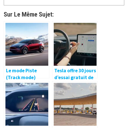
Sur Le Même Sujet:
Le mode Piste
Tesla offre 30 jours
(Track mode)
d’essai gratuit de
arrive finalement
l’Autopilot
sur la Tesla Model Y
amélioré (FSD)…
en Océanie