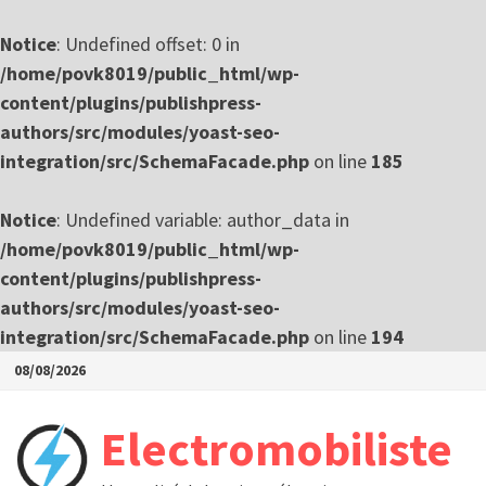
Notice
: Undefined offset: 0 in
/home/povk8019/public_html/wp-
content/plugins/publishpress-
authors/src/modules/yoast-seo-
integration/src/SchemaFacade.php
on line
185
Notice
: Undefined variable: author_data in
/home/povk8019/public_html/wp-
content/plugins/publishpress-
authors/src/modules/yoast-seo-
integration/src/SchemaFacade.php
on line
194
Passer
08/08/2026
au
contenu
Electromobiliste