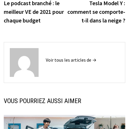
précédente :
s
Le podcast branché : le
Tesla Model Y :
de
meilleur VE de 2021 pour
comment se comporte-
l’article
chaque budget
t-il dans la neige ?
Voir tous les articles de →
VOUS POURRIEZ AUSSI AIMER