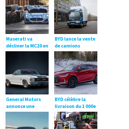
électriques de
style lounge en
Allemagne
Maserati va
BYD lance la vente
décliner la MC20 en
de camions
cabriolet, les
électriques en
premières photos
Hongrie
dévoilées
General Motors
BYD célèbre la
annonce une
livraison du 1 000e
stratégie pour
Tang EV en
tout électrifier
Norvège