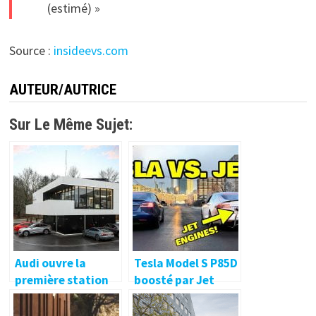
(estimé) »
Source :
insideevs.com
AUTEUR/AUTRICE
Sur Le Même Sujet:
Audi ouvre la
Tesla Model S P85D
première station
boosté par Jet
de recharge pour
comparé au P100D
véhicules
standard