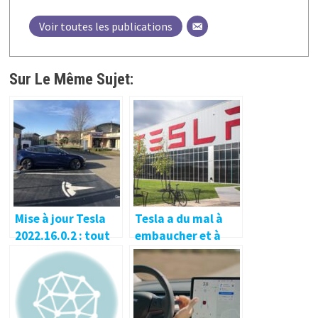
Voir toutes les publications
Sur Le Même Sujet:
Mise à jour Tesla
Tesla a du mal à
2022.16.0.2 : tout
embaucher et à
ce qui change pour
conserver du
votre Tesla Model
personnel à la
3, Y, X et S
Gigafactory de
Berlin