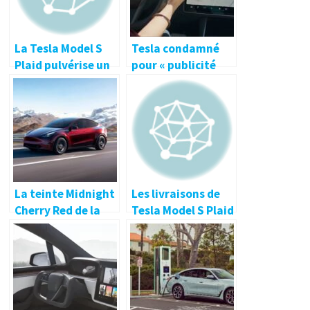
La Tesla Model S
Tesla condamné
Plaid pulvérise un
pour « publicité
de nouveau un
mensongère » à
record !
propos de son
système de
conduite
autonome
La teinte Midnight
Les livraisons de
Cherry Red de la
Tesla Model S Plaid
Tesla Model Y a
et X Plaid débutent
vraiment de la
cette semaine en
gueule !
France et en
Europe