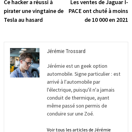
précédente :
s
Ce hacker a réussi à
Les ventes de Jaguar I-
central tout en
de
conduisant
pirater une vingtaine de
PACE ont chuté à moins
l’article
Tesla au hasard
de 10 000 en 2021
Jérémie Trossard
Jérémie est un geek option
automobile. Signe particulier : est
arrivé à l'automobile par
l'électrique, puisqu'il n'a jamais
conduit de thermique, ayant
même passé son permis de
conduire sur une Zoé.
Voir tous les articles de Jérémie