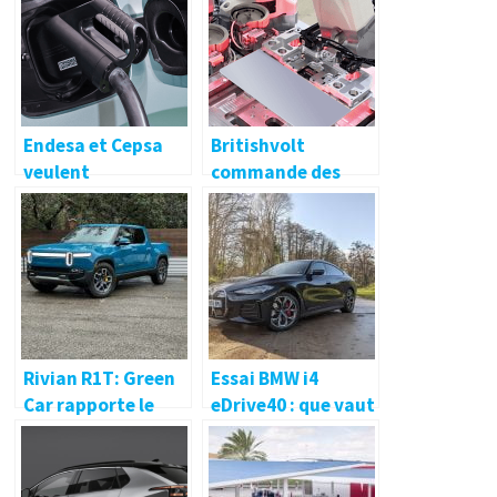
voici comment
475 kW
Endesa et Cepsa
Britishvolt
veulent
commande des
développer le plus
machines de
grand réseau HPC
production à Manz
d’Espagne
Rivian R1T: Green
Essai BMW i4
Car rapporte le
eDrive40 : que vaut
finaliste de la
la moins chère des
meilleure voiture à
Série 4 électriques
acheter en 2022
?