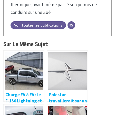
thermique, ayant même passé son permis de
conduire sur une Zoé.
Voir toutes les publications
Sur Le Même Sujet:
Charge EV à EV : le
Polestar
F-150 Lightning et
travaillerait sur un
l’Ioniq 5 le font
moteur électrique
tous les deux et
de 800 volts avec