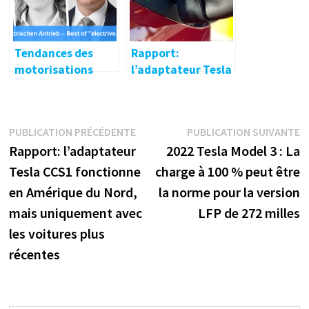
Tendances des
Rapport:
motorisations
l’adaptateur Tesla
électriques – Best
CCS1 fonctionne en
of « electrive.com
Amérique du Nord,
LIVE » n°15
mais uniquement
Navigation
Publication
P
PUBLICATION PRÉCÉDENTE
PUBLICATION SUIVANTE
avec les voitures
précédente :
s
Rapport: l’adaptateur
2022 Tesla Model 3 : La
plus récentes
de
Tesla CCS1 fonctionne
charge à 100 % peut être
l’article
en Amérique du Nord,
la norme pour la version
mais uniquement avec
LFP de 272 milles
les voitures plus
récentes