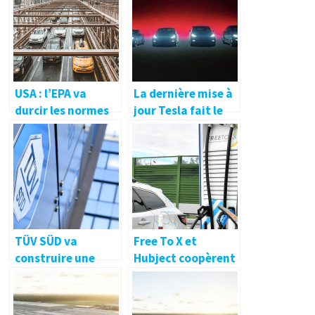
USA : l’EPA va
La dernière mise à
durcir les normes
jour Tesla fait le
d’émissions pour
plein de
2026
fonctionnalités
pour Noël
TÜV SÜD va
Free To X et
construire une
Hubject coopèrent
installation
d’essai de
batteries dans le