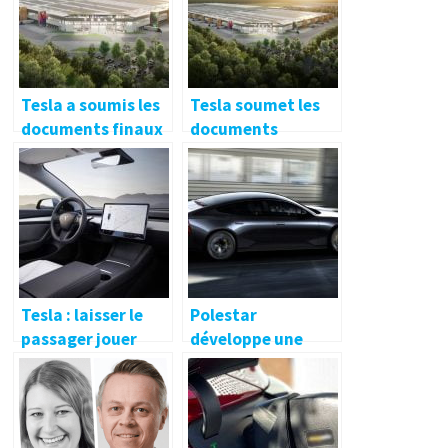
Michigan
Tesla a soumis les
Tesla soumet les
documents finaux
documents
pour l’approbation
d’approbation de
de la production de
la Gigafactory
la Gigafactory
Berlin : ministère
Berlin
de
l’Environnement
Tesla : laisser le
Polestar
passager jouer
développe une
n’est pas du goût
batterie 800 volts
des autorités
pour ses futurs
électriques