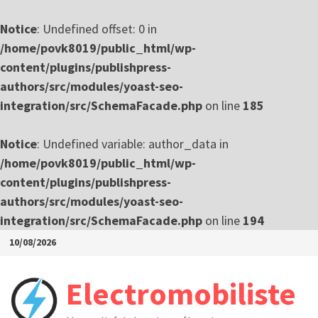
Notice
: Undefined offset: 0 in
/home/povk8019/public_html/wp-
content/plugins/publishpress-
authors/src/modules/yoast-seo-
integration/src/SchemaFacade.php
on line
185
Notice
: Undefined variable: author_data in
/home/povk8019/public_html/wp-
content/plugins/publishpress-
authors/src/modules/yoast-seo-
integration/src/SchemaFacade.php
on line
194
Passer
10/08/2026
au
contenu
Electromobiliste