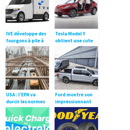
IVE développe des
Tesla Model Y
fourgons à pile à
obtient une cote
combustible d’une
de sécurité IIHS de
autonomie de 900
premier plan
kilomètres
USA : l’EPA va
Ford montre son
durcir les normes
impressionnant
d’émissions pour
chargement de
2026
véhicule à véhicule
avec le F-150
Lightning