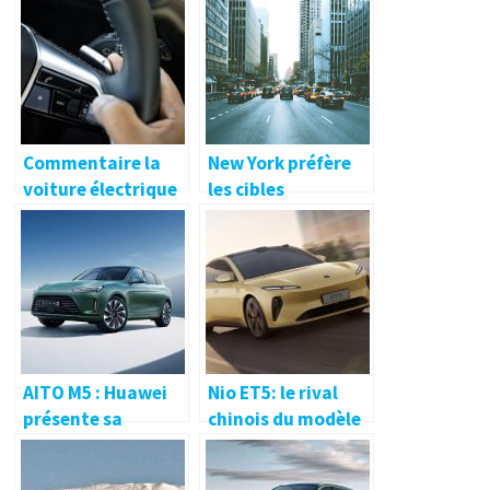
Commentaire la
New York préfère
voiture électrique
les cibles
pousse aussi les
municipales de
équipements à se
voitures
réinventer
électriques
AITO M5 : Huawei
Nio ET5: le rival
présente sa
chinois du modèle
voiture électrique
3 à l’allure sportive
à grande
propose un