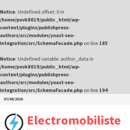
Notice
: Undefined offset: 0 in
/home/povk8019/public_html/wp-
content/plugins/publishpress-
authors/src/modules/yoast-seo-
integration/src/SchemaFacade.php
on line
185
Notice
: Undefined variable: author_data in
/home/povk8019/public_html/wp-
content/plugins/publishpress-
authors/src/modules/yoast-seo-
integration/src/SchemaFacade.php
on line
194
Passer
07/08/2026
au
contenu
Electromobiliste