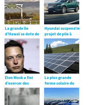
autonomie
échange de
batterie, les
réclamations vont
au-delà de 600
miles
La grande île
Hyundai suspend le
d’Hawaï se dote de
projet de pile à
l’une de ses
combustible à
premières fermes
hydrogène Genesis
solaires à grande
quelques jours
échelle
seulement après
l’arrêt des moteurs
ICE
Elon Musk a fini
La plus grande
d’exercer des
ferme solaire du
options dans le
Kentucky sera
cadre d’un plan de
construite sur une
trading
ancienne mine de