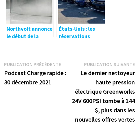
charbon
Northvolt annonce
États-Unis : les
le début de la
réservations
production de
brutes de la
cellules de batterie
Volkswagen ID.4
dans sa
dépassent 40 000
Navigation
Publication
P
PUBLICATION PRÉCÉDENTE
PUBLICATION SUIVANTE
gigafactory en
précédente :
s
Podcast Charge rapide :
Le dernier nettoyeur
Suède
de
30 décembre 2021
haute pression
l’article
électrique Greenworks
24V 600PSI tombe à 144
$, plus dans les
nouvelles offres vertes