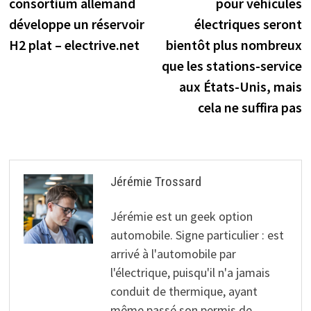
radar TI mmWave,
consortium allemand
pour véhicules
l’article
Hengchi 5 EV, VW
développe un réservoir
électriques seront
ID.4
H2 plat – electrive.net
bientôt plus nombreux
que les stations-service
aux États-Unis, mais
cela ne suffira pas
Jérémie Trossard
Jérémie est un geek option
automobile. Signe particulier : est
arrivé à l'automobile par
l'électrique, puisqu'il n'a jamais
conduit de thermique, ayant
même passé son permis de