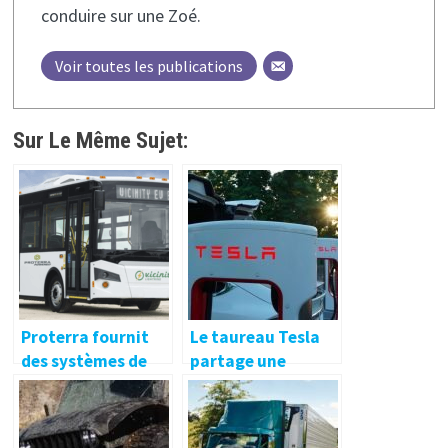
conduire sur une Zoé.
Voir toutes les publications
Sur Le Même Sujet:
Proterra fournit
Le taureau Tesla
des systèmes de
partage une
batterie à Vicinity
prédiction
Motor –
audacieuse sur la
electrive.net
nouvelle variante