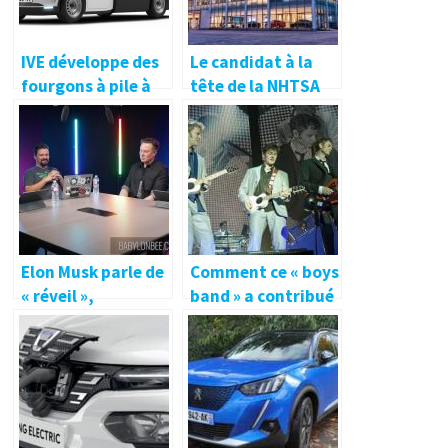
IVE développe des
Le candidat à la
fourgons à pile à
tête de la NHTSA
combustible d’une
enquêtant sur
autonomie de 900
Tesla sonne
kilomètres
l’alarme sur
l’augmentation
des décès sur les
routes aux États-
Unis
Elon Musk parle de
Comment ce « boys
« réveil »,
band » a contribué
d’Elizabeth
au succès du
Warren, du
véhicule électrique
Metaverse et plus
en Norvège
encore dans
l’interview de
Babylon Bee