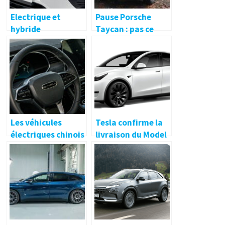
Electrique et
Pause Porsche
hybride
Taycan : pas ce
rechargeable : les
qu’on attend
sources ont été les
marques les plus
branches en 2021 ?
Les véhicules
Tesla confirme la
électriques chinois
livraison du Model
en vente au
Y de Grünheide en
Québec, c’est en
mars
2022 que ça
commence !