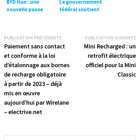
BYD Han : une
Le gouvernement
nouvelle pause
fédéral soutient
électrique pour
un programme de
charmer l’Europe ?
leasing pour 800
Hyundai Nexo
Navigation
Publication
P
PUBLICATION PRÉCÉDENTE
PUBLICATION SUIVANTE
précédente :
s
Paiement sans contact
Mini Recharged : un
de
et conforme à la loi
retrofit électrique
l’article
d’étalonnage aux bornes
officiel pour la Mini
de recharge obligatoire
Classic
à partir de 2023 – déjà
mis en œuvre
aujourd’hui par Wirelane
– electrive.net