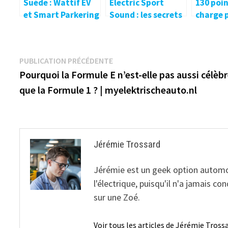
Suède : Wattif EV
Electric Sport
130 poin
et Smart Parkering
Sound : les secrets
charge 
Sverige prévoient
du son de la
TOWER1
des points de
Porsche Taycan
Francfo
charge dans 250
dévoilés
electriv
Navigation
Publication
PUBLICATION PRÉCÉDENTE
000 parkings –
précédente :
Pourquoi la Formule E n’est-elle pas aussi célèb
electrive.net
de
que la Formule 1 ? | myelektrischeauto.nl
l’article
Jérémie Trossard
Jérémie est un geek option automobil
l'électrique, puisqu'il n'a jamais 
sur une Zoé.
Voir tous les articles de Jérémie Tros