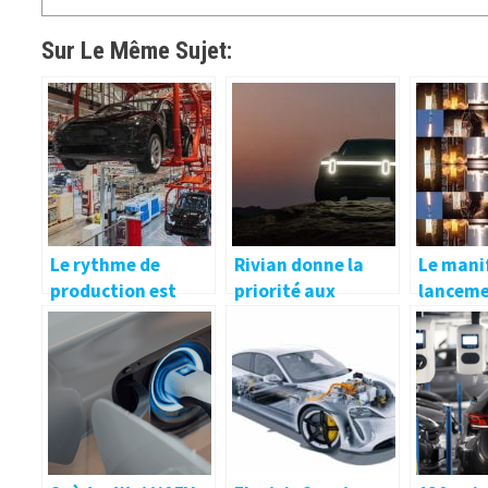
Sur Le Même Sujet:
Le rythme de
Rivian donne la
Le mani
production est
priorité aux
lanceme
incroyablement
commandes R1
emballé
rapide pour les
avec Large Battery
prêt à f
modèles 3 et Y à
Pack, les livraisons
2021 hor
Giga Shanghai
Max Battery Pack
repoussées à 2023