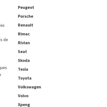
Peugeot
Porsche
Renault
des
Rimac
is de
Rivian
Seat
Skoda
iques
Tesla
r
Toyota
Volkswagen
Volvo
Xpeng