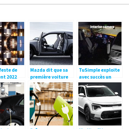
feste de
Mazda dit que sa
TuSimple exploite
nt 2022
première voiture
avec succès un
 de SpaceX
électrique n’est
trajet en semi-
aire sauter
pas si mal pour les
camion autonome
s de l’eau
acheteurs qui ont
de 80 milles sur les
aussi une
routes publiques
deuxième voiture
sans présence
pour les longues
humaine
distances