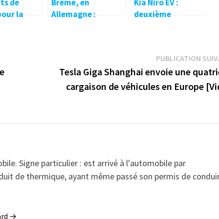
ts de
Brême, en
Kia Niro EV :
pour la
Allemagne :
deuxième
85 à
Eulektro ouvre son
génération avec
rt –
premier parc de
des améliorations
e.net
recharge AC –
dans le détail –
PUBLICATION SUI
electrive.net
electrive.net
re
Tesla Giga Shanghai envoie une quatr
cargaison de véhicules en Europe [Vi
e. Signe particulier : est arrivé à l'automobile par
conduit de thermique, ayant même passé son permis de condui
sard →