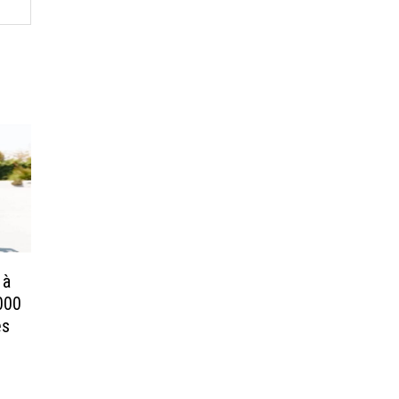
 à
 000
es