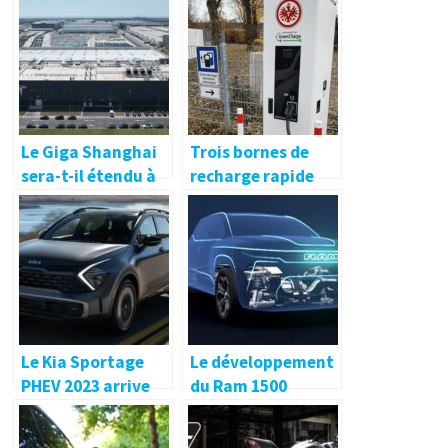
Volvo-Northvolt
100 000 après une
prévue en 2025
augmentation de
pourrait fournir
40 % en 2021
500 000 véhicules
électriques par an
Le Giga Shanghai
Trois bornes de
sera-t-il étendu à
recharge rapide
plus d’un million
sur le terrain du
de voitures
club de l’Eintracht
électriques ? –
Francfort –
elective.net
electrive.net
Le Kia Sportage
Le développement
PHEV 2023 arrive
du Ram 1500
avec une
entièrement
autonomie
électrique