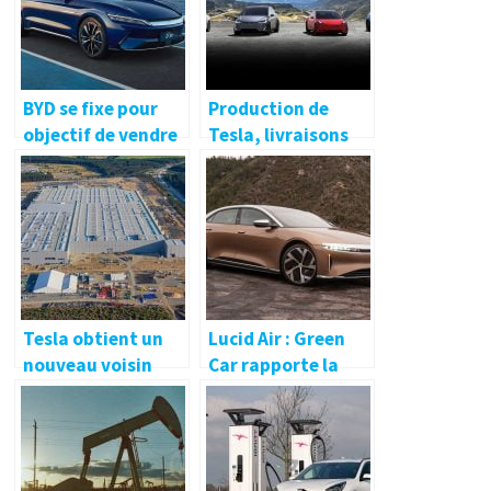
BYD se fixe pour
Production de
objectif de vendre
Tesla, livraisons
jusqu’à 1,2 million
jusqu’au
de NEV en 2022
quatrième
trimestre 2021 :
forte
augmentation
Tesla obtient un
Lucid Air : Green
nouveau voisin
Car rapporte la
alors que le
meilleure voiture à
syndicat allemand
acheter en 2022
IG Metall construit
un bureau près de