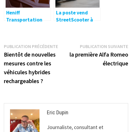
Heniff
La poste vend
Transportation
StreetScooter à
commande dix
Odin Automotive
camions
électriques à
Navigation
Publication
P
PUBLICATION PRÉCÉDENTE
PUBLICATION SUIVANTE
Nikola
précédente :
s
Bientôt de nouvelles
la première Alfa Romeo
de
mesures contre les
électrique
l’article
véhicules hybrides
rechargeables ?
Eric Dupin
Journaliste, consultant et