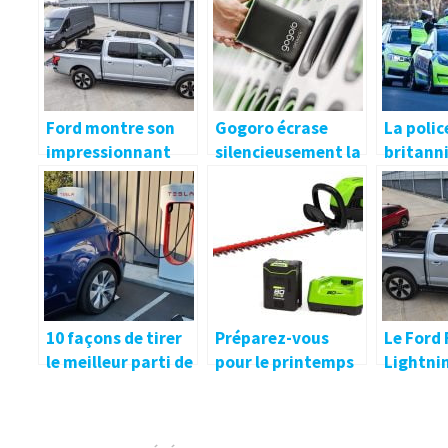
Ford montre son
Gogoro écrase
La polic
impressionnant
silencieusement la
britanni
chargement de
concurrence des
des cou
véhicule à véhicule
scooters
poursui
avec le F-150
électriques
Model 3
Lightning
domestiques, et ce
n’est même pas
proche
10 façons de tirer
Préparez-vous
Le Ford 
le meilleur parti de
pour le printemps
Lightni
votre voiture
avec ce
servir d
électrique lors
Greenworks Pro
recharge
d’un voyage de
80V 26-in. taille-
autres 