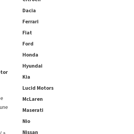
Dacia
Ferrari
Fiat
Ford
Honda
Hyundai
otor
Kia
Lucid Motors
ne
McLaren
 une
Maserati
Nio
Nissan
V a