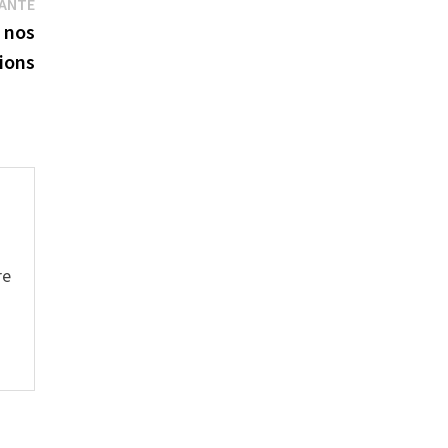
Publication
VANTE
suivante :
 nos
ions
re