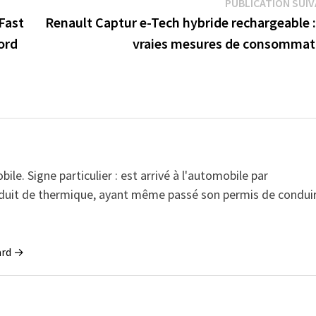
PUBLICATION SUI
ues !
Chine
Fast
Renault Captur e-Tech hybride rechargeable :
ord
vraies mesures de consommat
e. Signe particulier : est arrivé à l'automobile par
conduit de thermique, ayant même passé son permis de condui
sard →