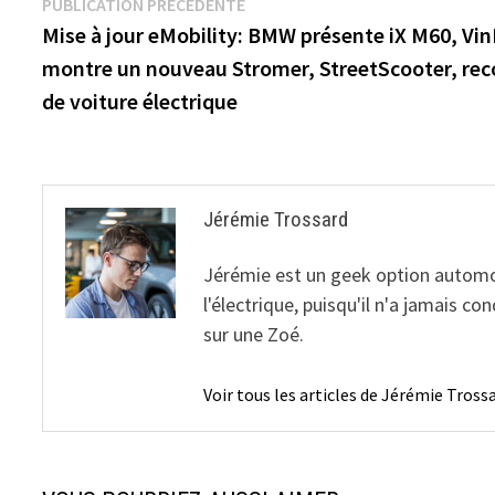
Navigation
Publication
PUBLICATION PRÉCÉDENTE
vacances
haie à 237 $, plus
électriq
précédente :
Mise à jour eMobility: BMW présente iX M60, Vin
dans les nouvelles
de
offres vertes
montre un nouveau Stromer, StreetScooter, rec
l’article
de voiture électrique
Jérémie Trossard
Jérémie est un geek option automobil
l'électrique, puisqu'il n'a jamais 
sur une Zoé.
Voir tous les articles de Jérémie Tros