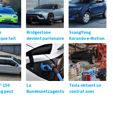
e
Bridgestone
SsangYong
que fait
devient partenaire
Korando e-Motion
rses
de service Fisker
arrive en
te en Tesla
Allemagne début
2022
F-150
La
Tesla obtient un
ng peut
Bundesnetzagentu
contrat avec
e borne de
r signale 50 901
Hyundai Glovis
 pour les
bornes de recharge
pour expédier des
véhicules
publiques
voitures hors de