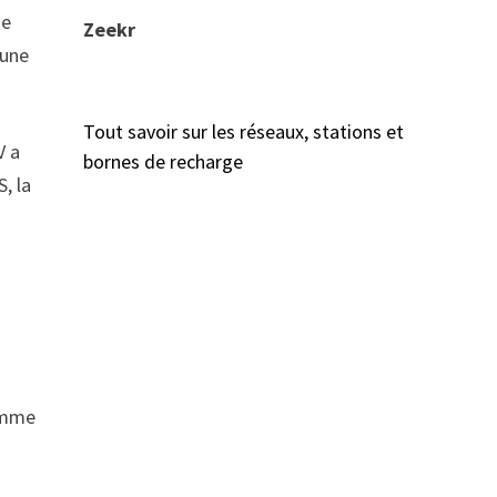
ne
Zeekr
 une
Tout savoir sur les réseaux, stations et
V a
bornes de recharge
, la
comme