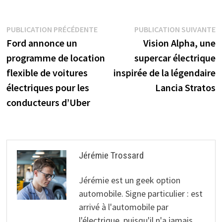
demande
Navigation
Publication
P
PUBLICATION PRÉCÉDENTE
PUBLICATION SUIVANTE
précédente :
s
Ford annonce un
Vision Alpha, une
de
programme de location
supercar électrique
l’article
flexible de voitures
inspirée de la légendaire
électriques pour les
Lancia Stratos
conducteurs d’Uber
Jérémie Trossard
Jérémie est un geek option
automobile. Signe particulier : est
arrivé à l'automobile par
l'électrique, puisqu'il n'a jamais