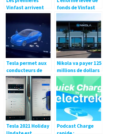
Les premières
L’énorme levée de
Vinfast arrivent
fonds de Vinfast
aux USA
pour assurer son
avenir
Tesla permet aux
Nikola va payer 125
conducteurs de
millions de dollars
transformer leurs
en accord de
voitures en
règlement avec la
mégaphones avec
SEC
une nouvelle mise
à jour logicielle
Tesla 2021 Holiday
Podcast Charge
Update est
rapide :