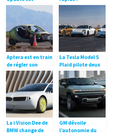
déployé sur les
17 février 2022
anciens modèles S
et X
Aptera est en train
La Tesla Model S
de régler son
Plaid pilote deux
véhicule électrique
des berlines les
de 1 000 milles et il
plus rapides au
peut dépasser
monde. Les
certaines voitures
résultats n’étaient
de sport
pas proches
La i Vision Dee de
GM dévoile
BMW change de
l’autonomie du
couleur à la
GMC Hummer EV