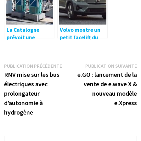
électriques –
electrive.net
La Catalogne
Volvo montre un
prévoit une
petit facelift du
infrastructure de
XC40 Recharge –
recharge pour les
electrive.net
bateaux
Navigation
Publication
P
PUBLICATION PRÉCÉDENTE
PUBLICATION SUIVANTE
électriques –
précédente :
s
RNV mise sur les bus
e.GO : lancement de la
electrive.net
de
électriques avec
vente de e.wave X &
l’article
prolongateur
nouveau modèle
d’autonomie à
e.Xpress
hydrogène