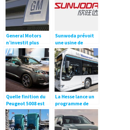
pour les
promenades de
printemps à 230 $,
plus dans New
Green Deals
General Motors
Sunwoda prévoit
n’investit plus
une usine de
dans Lordstown
batteries de 30
Motors
GWh en Chine –
electrive.net
Quelle finition du
La Hesse lance un
Peugeot 5008 est
programme de
la meilleure ?
soutien aux
véhicules
utilitaires