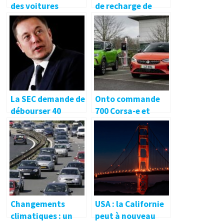
des voitures
de recharge de
électriques de
Cologne s’installe
Great Wall –
au Coloneum –
electrive.net
electrive.net
La SEC demande de
Onto commande
débourser 40
700 Corsa-e et
millions de dollars
Mokka-e –
aux investisseurs
electrive.net
quatre ans après le
règlement de
l’affaire Musk
Changements
USA : la Californie
climatiques : un
peut à nouveau