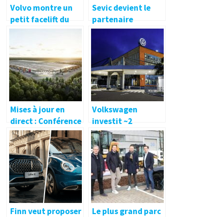
Volvo montre un
Sevic devient le
petit facelift du
partenaire
XC40 Recharge –
fournisseur
electrive.net
stratégique de
Tropos USA –
electrive.net
Mises à jour en
Volkswagen
direct : Conférence
investit ~2
de presse sur le
milliards de dollars
permis
dans une nouvelle
environnemental
usine pour la
final de Tesla Giga
production de la
Berlin
berline Trinity
Finn veut proposer
Le plus grand parc