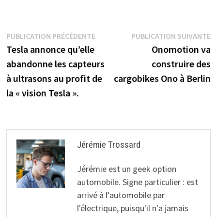
argument de plus
fixer ses propres
pour mettre la
objectifs en
priorité sur le
matière de VE –
Navigation
Publication
P
PUBLICATION PRÉCÉDENTE
PUBLICATION SUIVANTE
transport
electrive.net
précédente :
s
Tesla annonce qu’elle
Onomotion va
de
abandonne les capteurs
construire des
l’article
à ultrasons au profit de
cargobikes Ono à Berlin
la « vision Tesla ».
Jérémie Trossard
Jérémie est un geek option
automobile. Signe particulier : est
arrivé à l'automobile par
l'électrique, puisqu'il n'a jamais