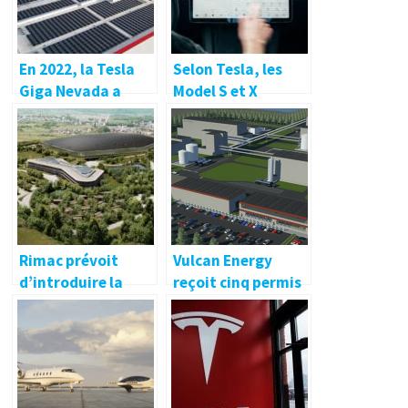
En 2022, la Tesla
Selon Tesla, les
Giga Nevada a
Model S et X
atteint une
conservent 88 % de
capacité de
leur autonomie
recyclage de 100
initiale à 320 000
tonnes par
km
semaine.
Rimac prévoit
Vulcan Energy
d’introduire la
reçoit cinq permis
réponse
d’exploration dans
européenne au
la vallée du Rift
Megapack de Tesla
supérieur du Rhin