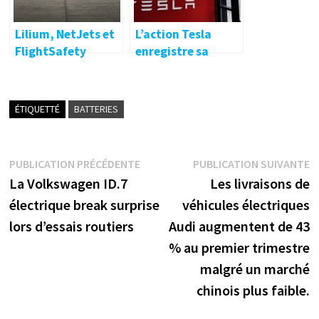
Lilium, NetJets et
L’action Tesla
FlightSafety
enregistre sa
s’associent –
meilleure semaine
electrive.net
à Wall Street
depuis décembre
ÉTIQUETTÉ
BATTERIES
Navigation
Publication
P
PUBLICATION PRÉCÉDENTE
PUBLICATION SUIVANTE
précédente :
s
La Volkswagen ID.7
Les livraisons de
de
électrique break surprise
véhicules électriques
l’article
lors d’essais routiers
Audi augmentent de 43
% au premier trimestre
malgré un marché
chinois plus faible.