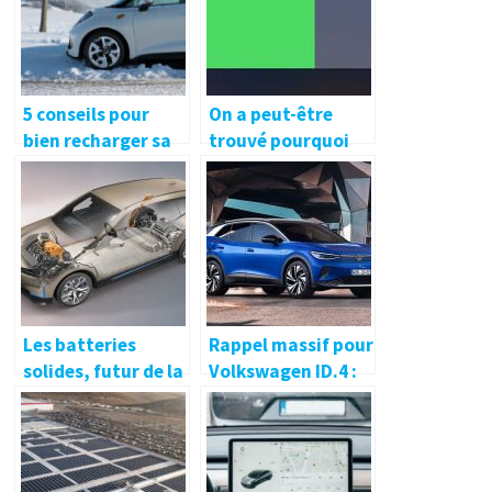
5 conseils pour
On a peut-être
bien recharger sa
trouvé pourquoi
voiture électrique
les batteries de
en hiver
voitures
électriques se
déchargent en
stationnement
Les batteries
Rappel massif pour
solides, futur de la
Volkswagen ID.4 :
voiture électrique,
un problème
mais c’est quoi
logiciel de batterie
exactement ?
à l’origine du
rappel