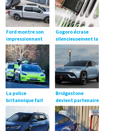
Ford montre son
Gogoro écrase
impressionnant
silencieusement la
chargement de
concurrence des
véhicule à véhicule
scooters
avec le F-150
électriques
Lightning
domestiques, et ce
n’est même pas
proche
La police
Bridgestone
britannique fait
devient partenaire
des courses
de service Fisker
poursuite en Tesla
Model 3