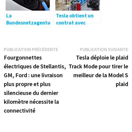
offres vertes
La
Tesla obtient un
Bundesnetzagentu
contrat avec
r signale 50 901
Hyundai Glovis
bornes de recharge
pour expédier des
publiques
voitures hors de
Navigation
Publication
P
PUBLICATION PRÉCÉDENTE
PUBLICATION SUIVANTE
Chine
précédente :
s
Fourgonnettes
Tesla déploie le plaid
de
électriques de Stellantis,
Track Mode pour tirer le
l’article
GM, Ford : une livraison
meilleur de la Model S
plus propre et plus
plaid
silencieuse du dernier
kilomètre nécessite la
connectivité