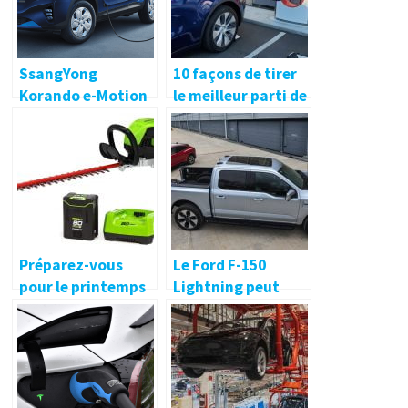
SsangYong
10 façons de tirer
Korando e-Motion
le meilleur parti de
arrive en
votre voiture
Allemagne début
électrique lors
2022
d’un voyage de
vacances
Préparez-vous
Le Ford F-150
pour le printemps
Lightning peut
avec ce
servir de borne de
Greenworks Pro
recharge pour les
80V 26-in. taille-
autres véhicules
haie à 237 $, plus
électriques !
dans les nouvelles