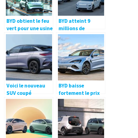
BYD obtient le feu
BYD atteint 9
vert pour une usine
millions de
de véhicules
véhicules à énergie
électriques en
nouvelle, dont 1
Turquie malgré les
million construits
risques
au cours des 3
derniers mois
Voici le nouveau
BYD baisse
SUV coupé
fortement le prix
électrique que BYD
de sa BYD Seal,
va dévoiler au
mais il y a un mais
Mondial de
l’Automobile de
Paris, la Tesla
Model Y en ligne de