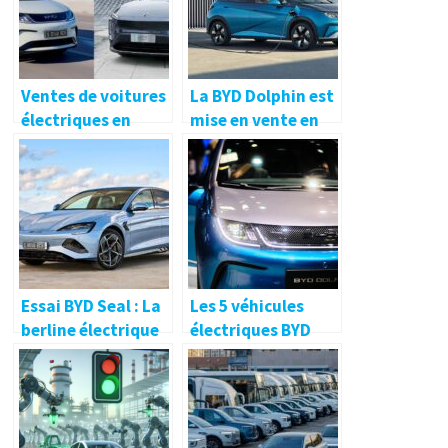
Ventes de voitures
La BYD Dolphin est
électriques en
mise en vente en
Chine : BYD bat un
Europe à partir de
nouveau record en
29 990 €.
mai tandis que NIO
recule
Essai BYD Seal : La
Les 5 véhicules
berline électrique
électriques BYD
chinoise à la
pour la France
conquête de
l’Europe