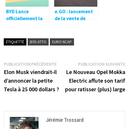
mire
BYD Lance
e.GO : lancement
officiellement la
de la vente de
Seal 06 GT à moins
e.wave X &
de 20 000 euros en
nouveau modèle
Chine (et bientôt
e.Xpress
ÉTIQUETTÉ
BYD ATTO
EURO NCAP
en Europe)
Navigation
Publication
P
PUBLICATION PRÉCÉDENTE
PUBLICATION SUIVANTE
précédente :
s
Elon Musk viendrait-il
Le Nouveau Opel Mokka
de
d’annoncer la petite
Electric affute son tarif
l’article
Tesla à 25 000 dollars ?
pour ratisser (plus) large
Jérémie Trossard