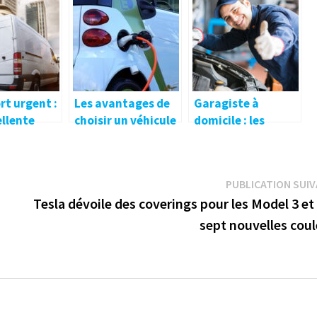
électriques ?
en hiver
rt urgent :
Les avantages de
Garagiste à
ellente
choisir un véhicule
domicile : les
 pour ses
électrique
critères de choix et
ions
les avantages
PUBLICATION SUI
Tesla dévoile des coverings pour les Model 3 et
sept nouvelles coul