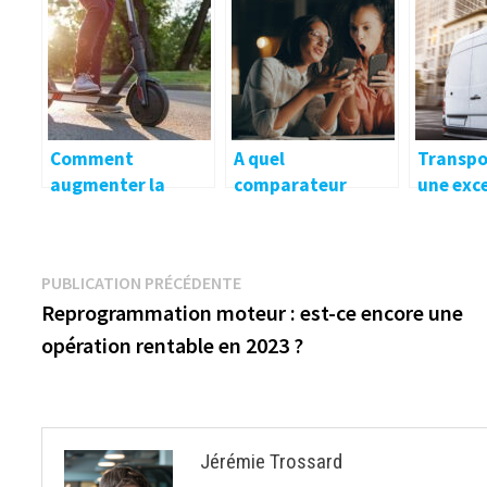
électrique ?
automatique
Innovaction
Systemes ?
Comment
A quel
Transpo
augmenter la
comparateur
une exc
vitesse d’une
d’assurance en
solution
trottinette
ligne se fier ?
expédit
électrique ?
Navigation
Publication
PUBLICATION PRÉCÉDENTE
précédente :
Reprogrammation moteur : est-ce encore une
de
opération rentable en 2023 ?
l’article
Jérémie Trossard