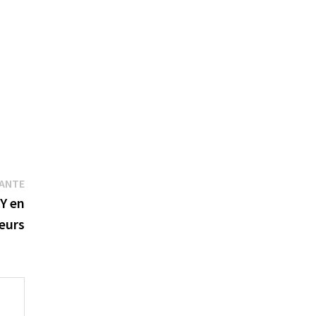
Publication
VANTE
suivante :
 Y en
eurs