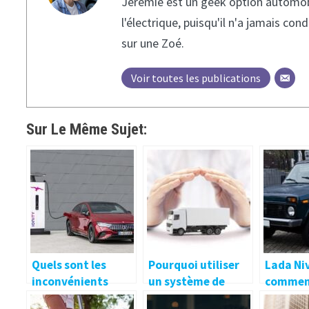
Jérémie est un geek option automobile
l'électrique, puisqu'il n'a jamais c
sur une Zoé.
Voir toutes les publications
Sur Le Même Sujet:
Quels sont les
Pourquoi utiliser
Lada Niv
inconvénients
un système de
commen
d’une voiture
bâchage
soin de