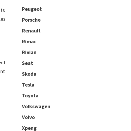
Peugeot
nts
les
Porsche
Renault
Rimac
Rivian
ent
Seat
ant
Skoda
Tesla
Toyota
Volkswagen
Volvo
Xpeng