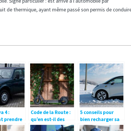
. Signe particulier : est arrivé à l'automobile par
onduit de thermique, ayant même passé son permis de conduir
a 4 :
Code de la Route :
5 conseils pour
t prendre
qu’en est-il des
bien recharger sa
 son moteur
trottinettes
voiture électrique