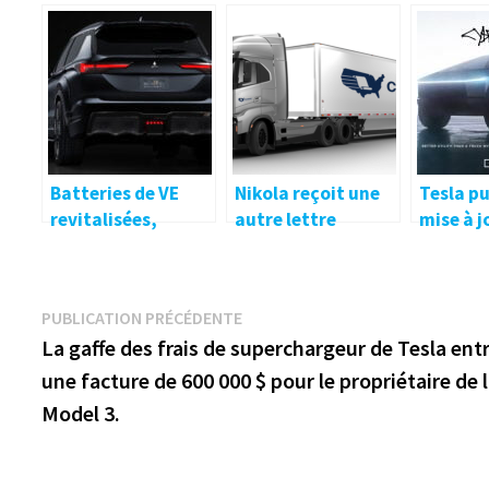
Metals
au 100% électrique
notre d
dans le Rhône
en imag
Batteries de VE
Nikola reçoit une
Tesla pu
revitalisées,
autre lettre
mise à j
berlines obsolètes,
d’intention pour
feuille 
concessionnaires
50 camions
produit 
et VE : l’actualité
électriques
janvier 
Navigation
Publication
PUBLICATION PRÉCÉDENTE
automobile du jour
Cybertru
précédente :
La gaffe des frais de superchargeur de Tesla ent
de
une facture de 600 000 $ pour le propriétaire de 
l’article
Model 3.