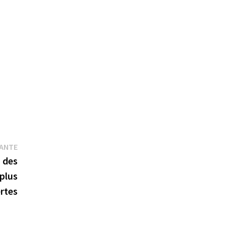
Publication
VANTE
suivante :
 des
plus
ertes