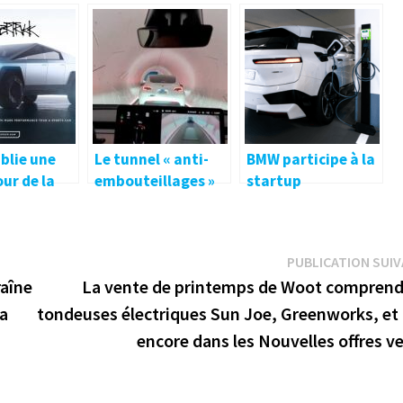
écouverte
stations d’échange
presque doublé ses
es
de batteries de
ventes mondiales
scooters
de BEV en 2021
électriques Gogoro
que de stations-
service
blie une
Le tunnel « anti-
BMW participe à la
our de la
embouteillages »
startup
de route du
d’Elon Musk
d’infrastructure
le 26
enregistré en fait
de recharge
avec
des bouchons
HeyCharge
PUBLICATION SUI
ck et plus
raîne
La vente de printemps de Woot comprend
la
tondeuses électriques Sun Joe, Greenworks, et 
encore dans les Nouvelles offres v