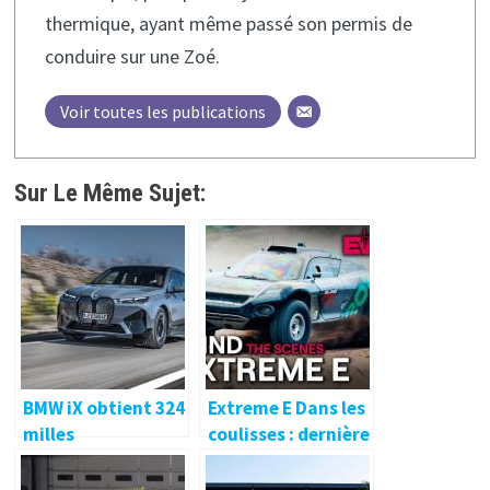
thermique, ayant même passé son permis de
conduire sur une Zoé.
Voir toutes les publications
Sur Le Même Sujet:
BMW iX obtient 324
Extreme E Dans les
milles
coulisses : dernière
d’autonomie EPA :
course de la saison
voici tout ce que