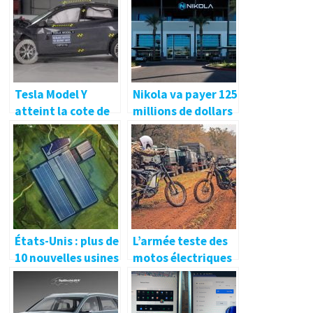
nous savons
Tesla Model Y
Nikola va payer 125
atteint la cote de
millions de dollars
sécurité IIHS la
en accord de
plus élevée
règlement avec la
possible
SEC
États-Unis : plus de
L’armée teste des
10 nouvelles usines
motos électriques
de batteries
Sur Ron pour une
seront lancées en
utilisation en
2022-2025
parachutage avec