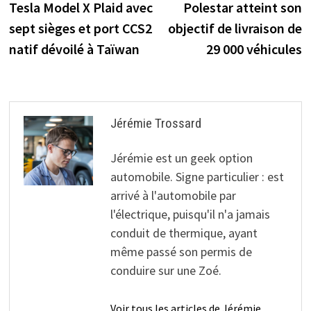
précédente :
s
Tesla Model X Plaid avec
Polestar atteint son
des moteurs à mi-
de
entraînement de 1
sept sièges et port CCS2
objectif de livraison de
l’article
000 W
natif dévoilé à Taïwan
29 000 véhicules
Jérémie Trossard
Jérémie est un geek option
automobile. Signe particulier : est
arrivé à l'automobile par
l'électrique, puisqu'il n'a jamais
conduit de thermique, ayant
même passé son permis de
conduire sur une Zoé.
Voir tous les articles de Jérémie